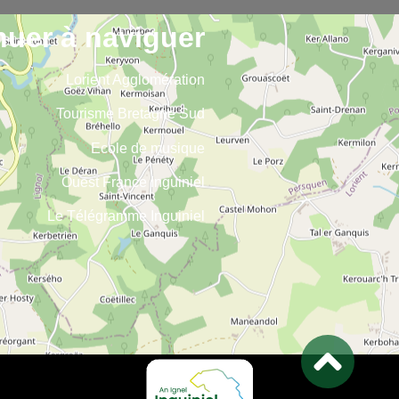
nuer à naviguer
Lorient Agglomération
Tourisme Bretagne Sud
Ecole de musique
Ouest France Inguiniel
Le Télégramme Inguiniel