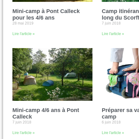
Mini-camp à Pont Calleck
Camp itinérant
pour les 4/6 ans
long du Scorf
28 mai 2019
7 juin 2018
Lire l'article »
Lire l'article »
Mini-camp 4/6 ans à Pont
Préparer sa va
Calleck
camp
7 juin 2018
6 juin 2018
Lire l'article »
Lire l'article »