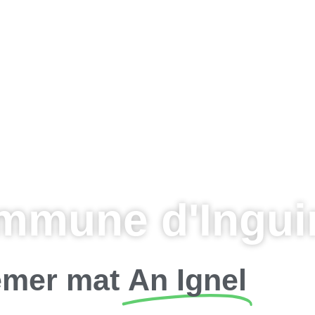
mmune d'Inguin
mer mat
An Ignel