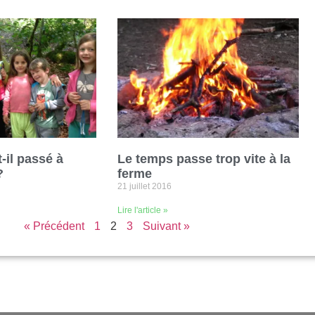
-il passé à
Le temps passe trop vite à la
?
ferme
21 juillet 2016
Lire l'article »
« Précédent
1
2
3
Suivant »