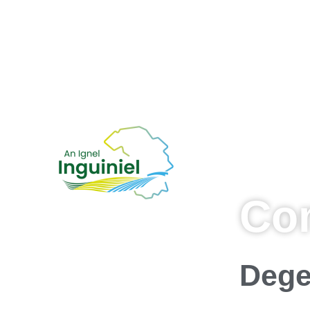
Co
Dege