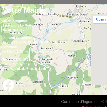
Votre Mairie
Mairie d’Inguiniel
1 rue Louis Le Moënic
56240 INGUINIEL
Du lundi au vendredi :
de 9h à 12h et de 13h30 à 16h30
Le samedi :
de 10h à 11h30 (fermé en juillet et août)
Tel :
02 97 32 08 12
Fax :
02 97 32 17 08
Courriel :
mairie@inguiniel.bzh
Commune d’Inguiniel – © 20