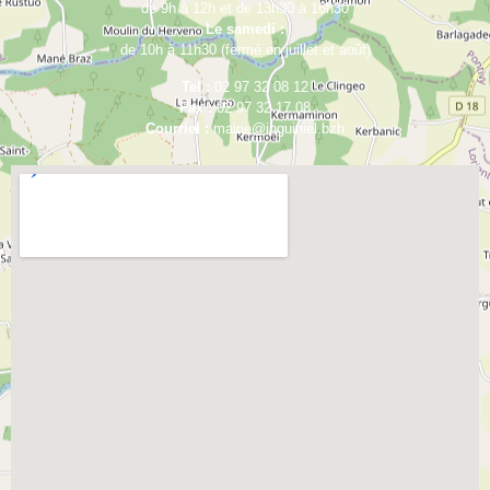
de 9h à 12h et de 13h30 à 16h30
Le samedi :
de 10h à 11h30 (fermé en juillet et août)
Tel :
02 97 32 08 12
Fax :
02 97 32 17 08
Courriel :
mairie@inguiniel.bzh