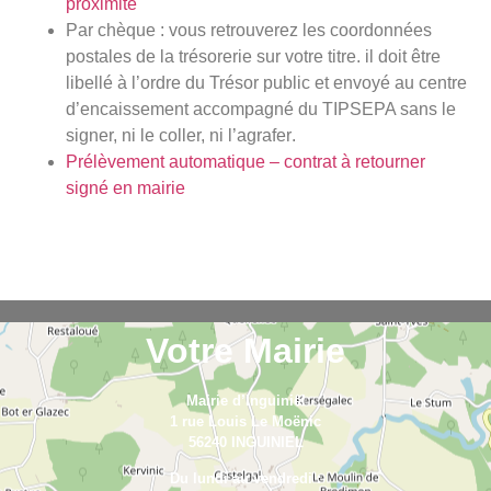
proximite
Par chèque : vous retrouverez les coordonnées
postales de la trésorerie sur votre titre.
il doit être
libellé à l’ordre du Trésor public et envoyé au centre
d’encaissement accompagné du TIPSEPA sans le
signer, ni le coller, ni l’agrafer
.
Prélèvement automatique – contrat à retourner
signé en mairie
Votre Mairie
Mairie d’Inguiniel
1 rue Louis Le Moënic
56240 INGUINIEL
Du lundi au vendredi :