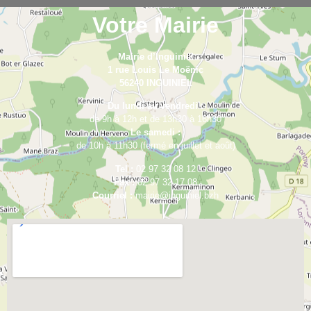
Votre Mairie
Mairie d’Inguiniel
1 rue Louis Le Moënic
56240 INGUINIEL
Du lundi au vendredi :
de 9h à 12h et de 13h30 à 16h30
Le samedi :
de 10h à 11h30 (fermé en juillet et août)
Tel :
02 97 32 08 12
Fax :
02 97 32 17 08
Courriel :
mairie@inguiniel.bzh