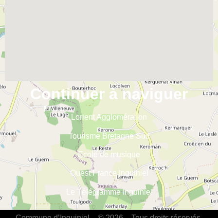
Continuer à naviguer
Lorient Agglomération
Tourisme Bretagne Sud
Ecole de musique
Ouest France Inguiniel
Le Télégramme Inguiniel
Commune d’Inguiniel – © 2026 – Tous droits réservés.