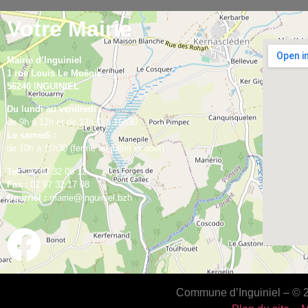
Votre Mairie
Mairie d’Inguiniel
1 rue Louis Le Moënic
56240 INGUINIEL
Du lundi au vendredi :
de 9h à 12h et de 13h30 à 16h30
Le samedi :
de 10h à 11h30 (fermé en juillet et août)
Tel :
02 97 32 08 12
Fax :
02 97 32 17 08
Courriel :
mairie@inguiniel.bzh
Commune d’Inguiniel – © 20