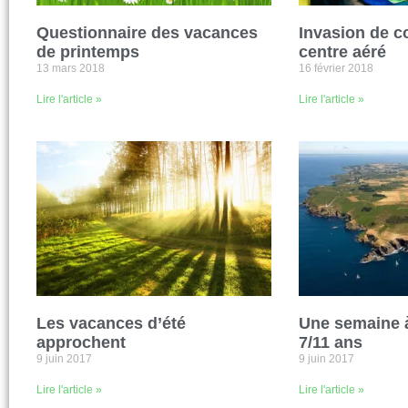
Questionnaire des vacances
Invasion de c
de printemps
centre aéré
13 mars 2018
16 février 2018
Lire l'article »
Lire l'article »
Les vacances d’été
Une semaine à
approchent
7/11 ans
9 juin 2017
9 juin 2017
Lire l'article »
Lire l'article »