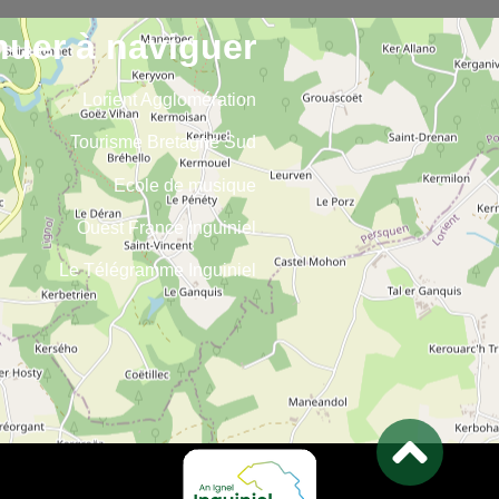
nuer à naviguer
Lorient Agglomération
Tourisme Bretagne Sud
Ecole de musique
Ouest France Inguiniel
Le Télégramme Inguiniel