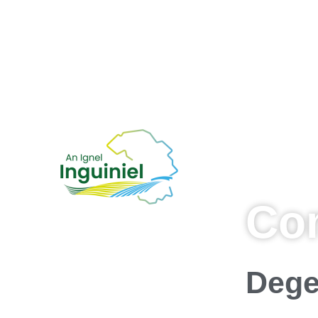
Co
Dege