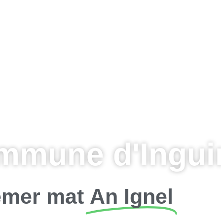
mmune d'Inguin
mer mat
An Ignel