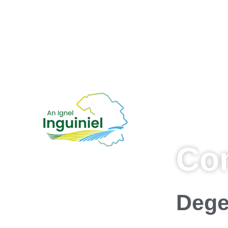
Co
Dege