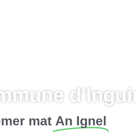
mmune d'Inguin
mer mat
An Ignel