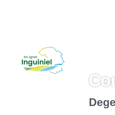
Co
Dege