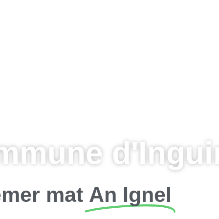
mmune d'Inguin
mer mat
An Ignel