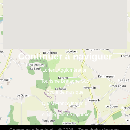
Continuer à naviguer
Lorient Agglomération
Tourisme Bretagne Sud
Ecole de musique
Ouest France Inguiniel
Le Télégramme Inguiniel