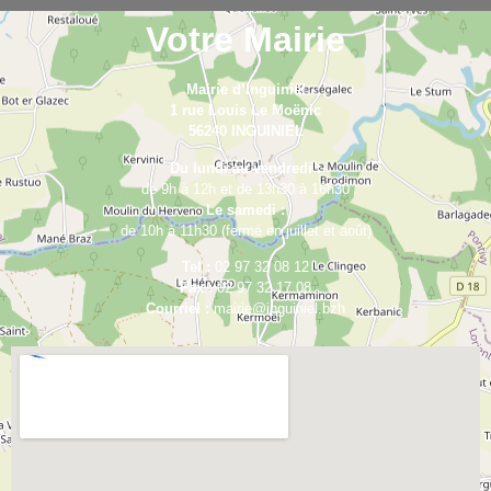
Votre Mairie
Mairie d’Inguiniel
1 rue Louis Le Moënic
56240 INGUINIEL
Du lundi au vendredi :
de 9h à 12h et de 13h30 à 16h30
Le samedi :
de 10h à 11h30 (fermé en juillet et août)
Tel :
02 97 32 08 12
Fax :
02 97 32 17 08
Courriel :
mairie@inguiniel.bzh