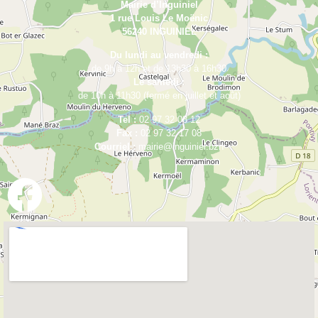
Mairie d’Inguiniel
1 rue Louis Le Moënic
56240 INGUINIEL
Du lundi au vendredi :
de 9h à 12h et de 13h30 à 16h30
Le samedi :
de 10h à 11h30 (fermé en juillet et août)
Tel :
02 97 32 08 12
Fax :
02 97 32 17 08
Courriel :
mairie@inguiniel.bzh