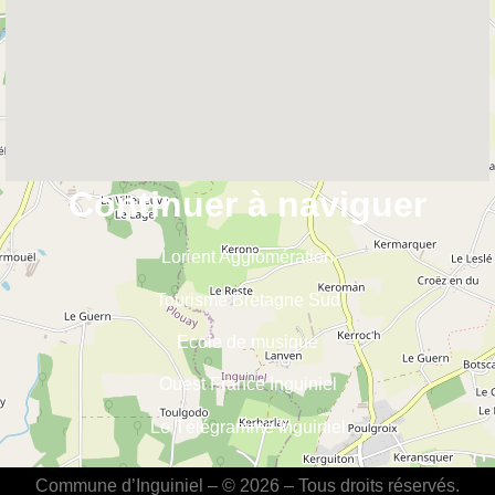
Continuer à naviguer
Lorient Agglomération
Tourisme Bretagne Sud
Ecole de musique
Ouest France Inguiniel
Le Télégramme Inguiniel
Commune d’Inguiniel – © 2026 – Tous droits réservés.