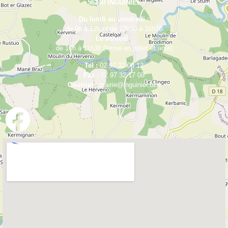
56240 INGUINIEL
Du lundi au vendredi :
de 9h à 12h et de 13h30 à 16h30
Le samedi :
de 10h à 11h30 (fermé en juillet et août)
Tel :
02 97 32 08 12
Fax :
02 97 32 17 08
Courriel :
mairie@inguiniel.bzh