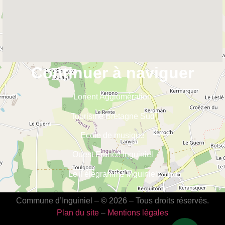
Continuer à naviguer
Lorient Agglomération
Tourisme Bretagne Sud
Ecole de musique
Ouest France Inguiniel
Le Télégramme Inguiniel
Commune d’Inguiniel – © 2026 – Tous droits réservés.
Plan du site
–
Mentions légales