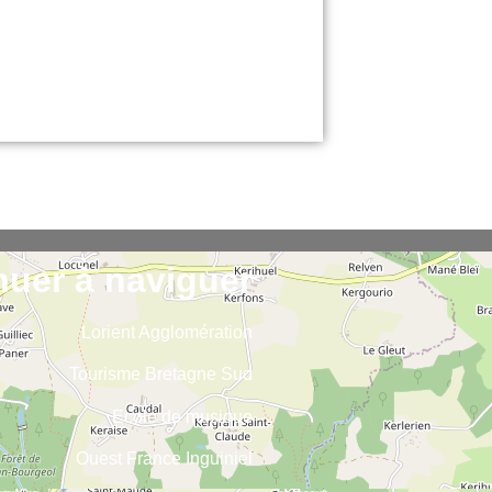
nuer à naviguer
Lorient Agglomération
Tourisme Bretagne Sud
Ecole de musique
Ouest France Inguiniel