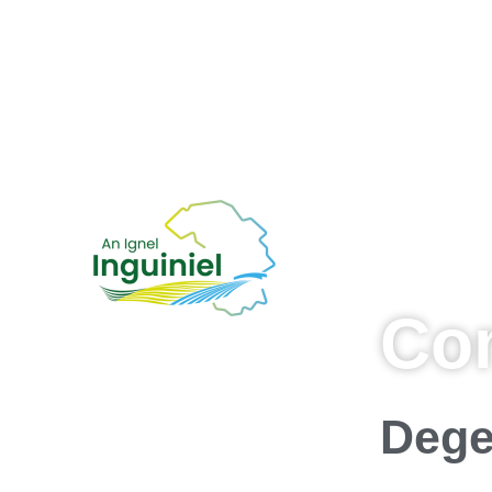
Co
Dege