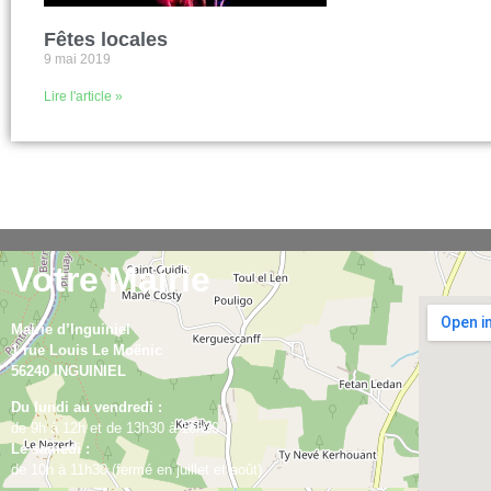
Fêtes locales
9 mai 2019
Lire l'article »
Votre Mairie
Mairie d’Inguiniel
1 rue Louis Le Moënic
56240 INGUINIEL
Du lundi au vendredi :
de 9h à 12h et de 13h30 à 16h30
Le samedi :
de 10h à 11h30 (fermé en juillet et août)