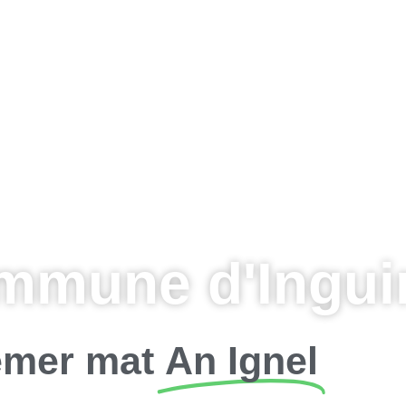
mmune d'Inguin
mer mat
An Ignel