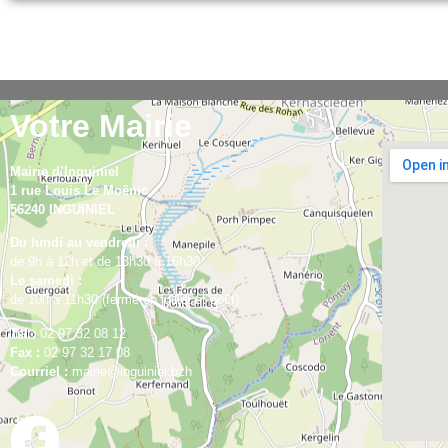
Votre Mairie
Mairie d’Inguiniel
1 rue Louis Le Moënic
56240 INGUINIEL
Du lundi au vendredi :
de 9h à 12h et de 13h30 à 16h30
Le samedi :
de 10h à 11h30 (fermé en juillet et août)
Tel :
02 97 32 08 12
Fax :
02 97 32 17 08
Courriel :
mairie@inguiniel.bzh