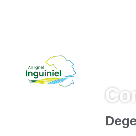
Co
Dege