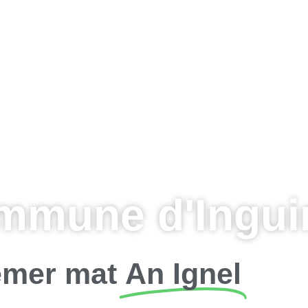
mmune d'Inguin
mer mat
An Ignel