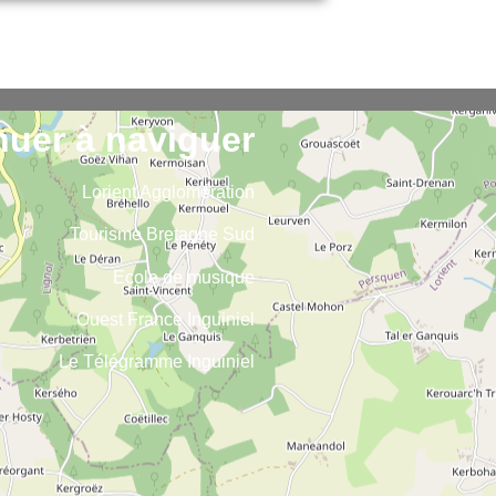
nuer à naviguer
Lorient Agglomération
Tourisme Bretagne Sud
Ecole de musique
Ouest France Inguiniel
Le Télégramme Inguiniel