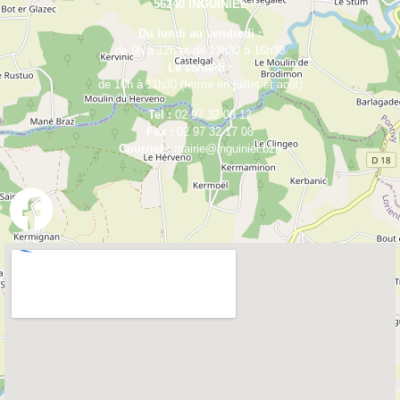
56240 INGUINIEL
Du lundi au vendredi :
de 9h à 12h et de 13h30 à 16h30
Le samedi :
de 10h à 11h30 (fermé en juillet et août)
Tel :
02 97 32 08 12
Fax :
02 97 32 17 08
Courriel :
mairie@inguiniel.bzh