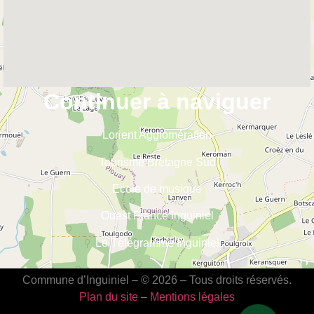
Continuer à naviguer
Lorient Agglomération
Tourisme Bretagne Sud
Ecole de musique
Ouest France Inguiniel
Le Télégramme Inguiniel
Commune d’Inguiniel – © 2026 – Tous droits réservés.
Plan du site
–
Mentions légales