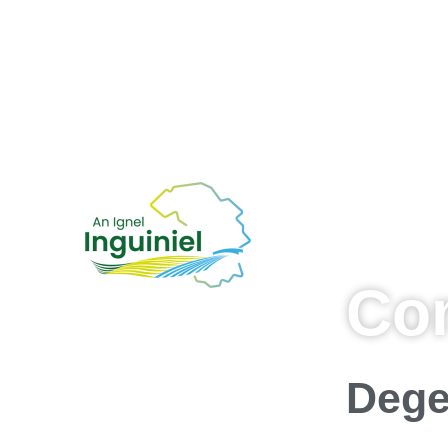
Co
Dege