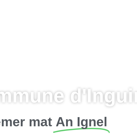
mmune d'Inguin
mer mat
An Ignel