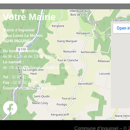
Votre Mairie
Mairie d’Inguiniel
1 rue Louis Le Moënic
56240 INGUINIEL
Du lundi au vendredi :
de 9h à 12h et de 13h30 à 16h30
Le samedi :
de 10h à 11h30 (fermé en juillet et août)
Tel :
02 97 32 08 12
Fax :
02 97 32 17 08
Courriel :
mairie@inguiniel.bzh
Commune d’Inguiniel – © 20