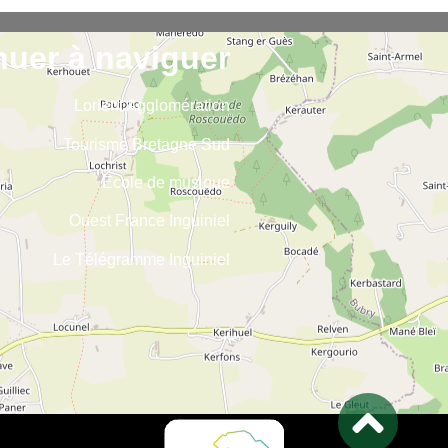
nuer à naviguer
Lorient Agglomération
Tourisme Bretagne Sud
Ecole de musique
Ouest France Inguiniel
Le Télégramme Inguiniel