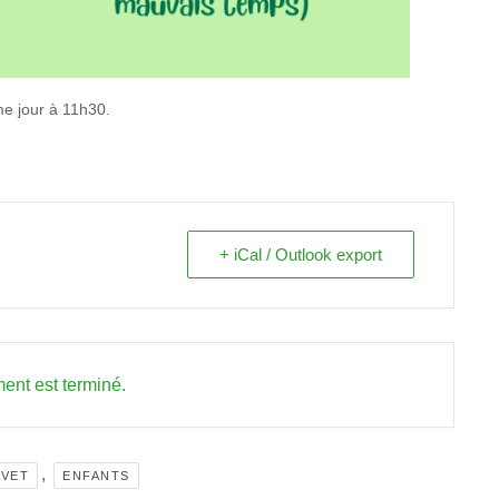
me jour à 11h30.
+ iCal / Outlook export
ent est terminé.
,
AVET
ENFANTS