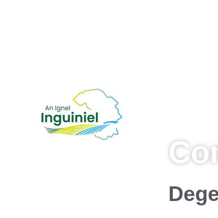
Co
Dege