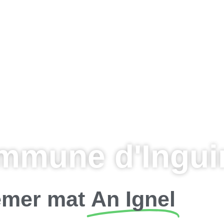
mmune d'Inguin
mer mat
An Ignel