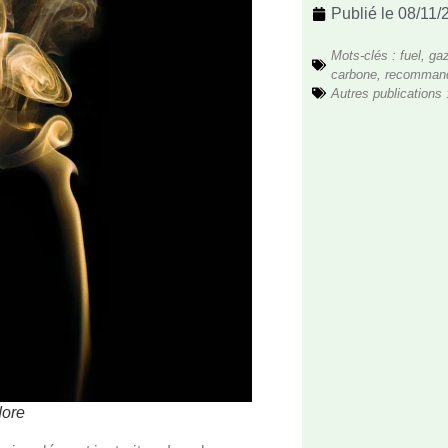
Publié le
08/11/
Mots-clés :
fuel
,
ga
carbone
,
recommand
Autres publications 
dore