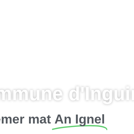
mmune d'Inguin
mer mat
An Ignel