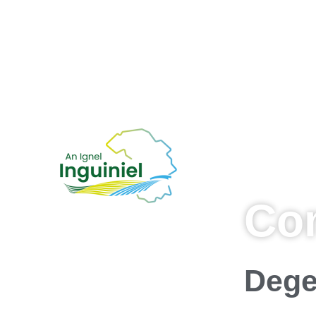
Co
Dege