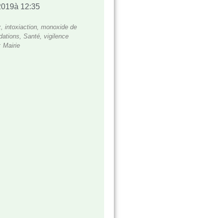
2019
à
12:35
z
,
intoxiaction
,
monoxide de
ations
,
Santé
,
vigilence
:
Mairie