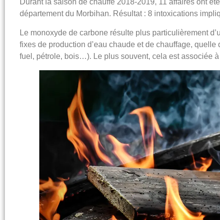
Durant la saison de chauffe 2018-2019, 11 affaires ont été 
département du Morbihan. Résultat :
8 intoxications impli
Le monoxyde de carbone résulte plus particulièrement d’
fixes de
production d’eau chaude et de chauffage
, quelle 
fuel, pétrole, bois…). Le plus souvent, cela est associée à